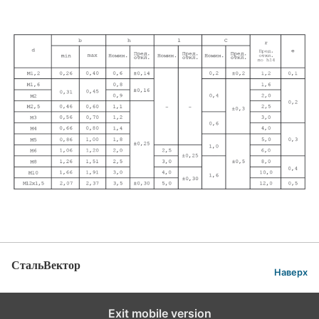
СтальВектор
Наверх
Exit mobile version