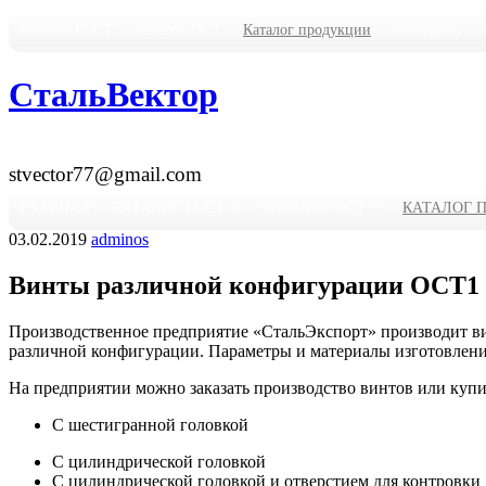
Каталог ГОСТ
Каталог ОСТ
Каталог продукции
Стандарты
СтальВектор
Горячая линия: 8 (8634) 683-200
stvector77@gmail.com
ГЛАВНАЯ
КАТАЛОГ ГОСТ
КАТАЛОГ ОСТ
КАТАЛОГ 
03.02.2019
adminos
Винты различной конфигурации ОСТ1
Производственное предприятие «СтальЭкспорт» производит ви
различной конфигурации. Параметры и материалы изготовлени
На предприятии можно заказать производство винтов или ку
С шестигранной головкой
С цилиндрической головкой
С цилиндрической головкой и отверстием для контровки